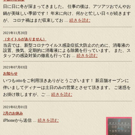
日に日に冬が深まってきました。 仕事の後は、アツアツおでんやお
鍋が美味しい季節です！ 年末に向け、何かと忙しい日々が続きます
が、 コロナ禍はまだ収束してお ...
続きを読む
2021年11月20日
（タイトルがありません）
当店では、新型コロナウイルス感染症拡大防止のために、消毒液の
設置、換気、定期的に消毒液による除菌を行っています。 また、ス
タッフの感染対策の徹底も行ってお ...
続きを読む
2021年07月03日
お知らせ
いつもottoをご利用頂きありがとうございます！ 新店舗オープンに
伴いましてディナーは土日のみの営業とさせて頂きます。 ご迷惑を
お掛け致しますが、ご ...
続きを読む
2021年02月01日
2月のお休み
iPhoneから送信 ...
続きを読む